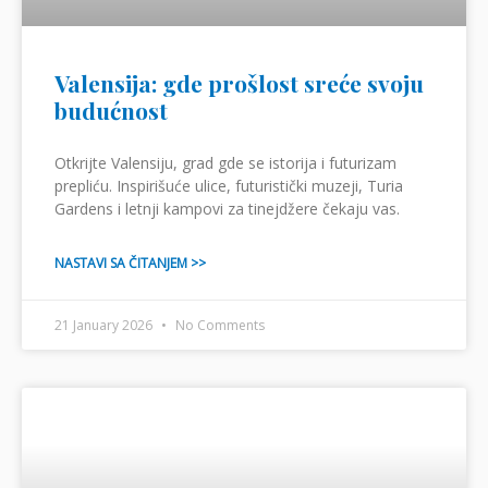
Valensija: gde prošlost sreće svoju
budućnost
Otkrijte Valensiju, grad gde se istorija i futurizam
prepliću. Inspirišuće ulice, futuristički muzeji, Turia
Gardens i letnji kampovi za tinejdžere čekaju vas.
NASTAVI SA ČITANJEM >>
21 January 2026
No Comments