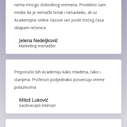
nema mnogo slobodnog vremena. Prvobitno sam
mislila da je nemački težak i nesavladiv, ali uz
Academijine online časove već posle trećeg časa
sklapam rečenice.
Jelena Nedeljković
Marketing menadžer
Preporučio bih Academiju kako mladima, tako i
starijima. Profesori podjednako posvećuju vreme
polaznicima.
Miloš Luković
Saobraćajni inženjer