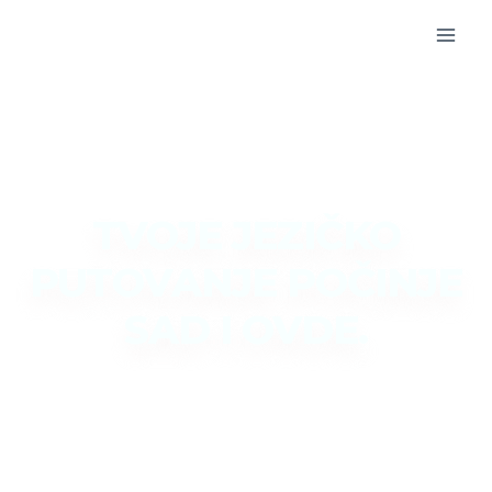
TVOJE JEZIČKO
PUTOVANJE POČINJE
SAD I OVDE.