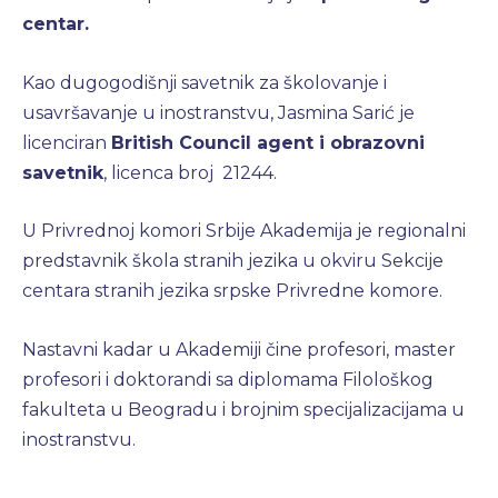
centar.
Kao dugogodišnji savetnik za školovanje i
usavršavanje u inostranstvu, Jasmina Sarić je
licenciran
British Council agent i obrazovni
savetnik
, licenca broj 21244.
U Privrednoj komori Srbije Akademija je regionalni
predstavnik škola stranih jezika u okviru Sekcije
centara stranih jezika srpske Privredne komore.
Nastavni kadar u Akademiji čine profesori, master
profesori i doktorandi sa diplomama Filološkog
fakulteta u Beogradu i brojnim specijalizacijama u
inostranstvu.