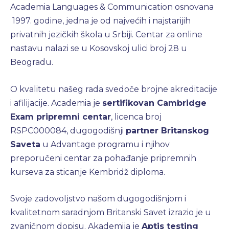
Academia Languages & Communication osnovana
1997. godine, jedna je od najvećih i najstarijih
privatnih jezičkih škola u Srbiji. Centar za online
nastavu nalazi se u Kosovskoj ulici broj 28 u
Beogradu.
O kvalitetu našeg rada svedoče brojne akreditacije
i afilijacije. Academia je
sertifikovan Cambridge
Exam pripremni centar
, licenca broj
RSPC000084, dugogodišnji
partner Britanskog
Saveta
u Advantage programu i njihov
preporučeni centar za pohađanje pripremnih
kurseva za sticanje Kembridž diploma.
Svoje zadovoljstvo našom dugogodišnjom i
kvalitetnom saradnjom Britanski Savet izrazio je u
zvaničnom dopisu. Akademija je
Aptis testing