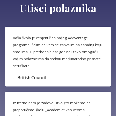
Utisci polaznika
Vaša škola je cenjeni član našeg Addvantage
programa. Želim da vam se zahvalim na saradnji koju
smo imali u prethodnih par godina i tako omogućili
vašim polaznicima da steknu međunarodno priznate
sertifikate.
British Council
Izuzetno nam je zadovoljstvo što možemo da
preporučimo školu „Academia“ kao veoma