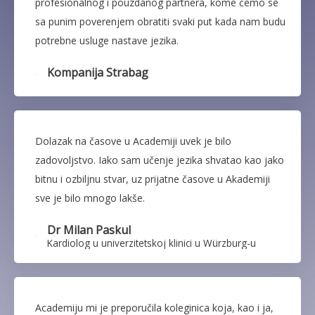
profesionalnog i pouzdanog partnera, kome ćemo se
sa punim poverenjem obratiti svaki put kada nam budu
potrebne usluge nastave jezika.
Kompanija Strabag
Dolazak na časove u Academiji uvek je bilo
zadovoljstvo. Iako sam učenje jezika shvatao kao jako
bitnu i ozbiljnu stvar, uz prijatne časove u Akademiji
sve je bilo mnogo lakše.
Dr Milan Paskul
Kardiolog u univerzitetskoj klinici u Würzburg-u
Academiju mi je preporučila koleginica koja, kao i ja,