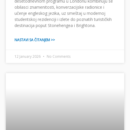
desetodnevnom programu u Londonu kombinuju se
obilasci znamenitosti, konverzacijske radionice i
učenje engleskog jezika, uz smeštaj u modernoj
studentskoj rezidenciji i izlete do poznatih turističkih
destinacija poput Stonehengea i Brightona.
NASTAVI SA ČITANJEM >>
12 January 2026
No Comments