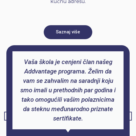
kućnu adresu.
Saznaj više
Vaša škola je cenjeni član našeg
Addvantage programa. Želim da
vam se zahvalim na saradnji koju
smo imali u prethodnih par godina i
tako omogućili vašim polaznicima
da steknu međunarodno priznate
sertifikate.